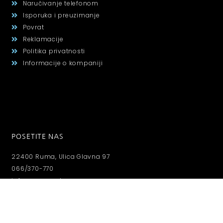
Naručivanje telefonom
Isporuka i preuzimanje
Povrat
Reklamacije
Politika privatnosti
Informacije o kompaniji
POSETITE NAS
22400 Ruma, Ulica Glavna 97
066/370-770
info@monerodoo.rs