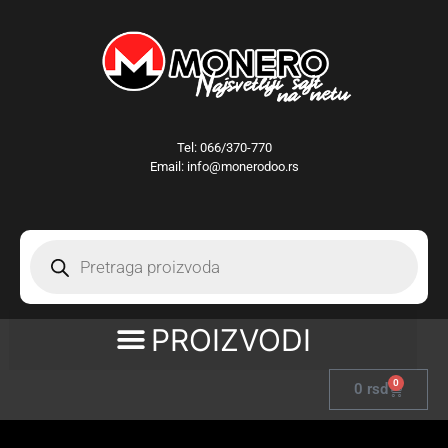
Tel:
066/370-770
Email: info@monerodoo.rs
0
0
rsd