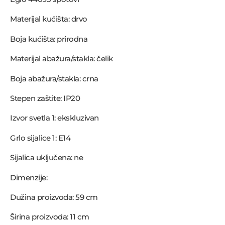
Materijal kućišta: drvo
Boja kućišta: prirodna
Materijal abažura/stakla: čelik
Boja abažura/stakla: crna
Stepen zaštite: IP20
Izvor svetla 1: ekskluzivan
Grlo sijalice 1: E14
Sijalica uključena: ne
Dimenzije:
Dužina proizvoda: 59 cm
Širina proizvoda: 11 cm