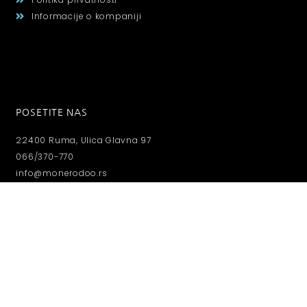
Informacije o kompaniji
POSETITE NAS
22400 Ruma, Ulica Glavna 97
066/370-770
info@monerodoo.rs
RADNO VREME