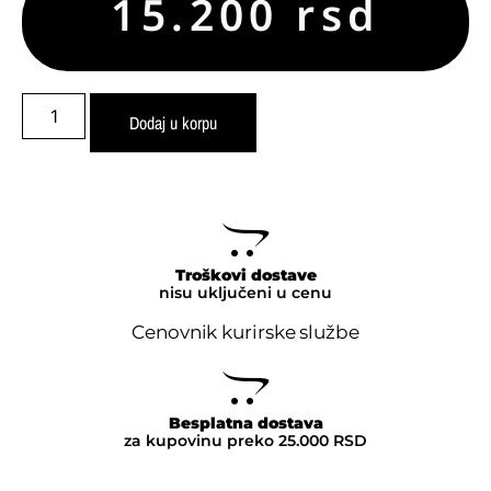
15.200
rsd
Dodaj u korpu
Troškovi dostave
nisu uključeni u cenu
Cenovnik kurirske službe
Besplatna dostava
za kupovinu preko 25.000 RSD