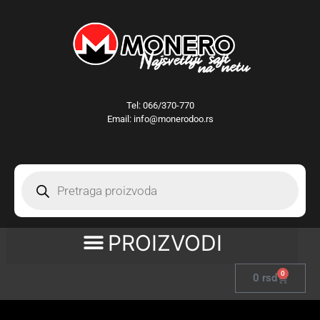
Tel:
066/370-770
Email: info@monerodoo.rs
0
0
rsd