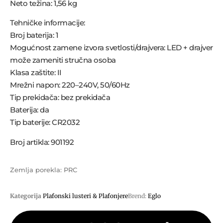
Neto težina: 1,56 kg
Tehničke informacije:
Broj baterija: 1
Mogućnost zamene izvora svetlosti/drajvera: LED + drajver
može zameniti stručna osoba
Klasa zaštite: II
Mrežni napon: 220–240V, 50/60Hz
Tip prekidača: bez prekidača
Baterija: da
Tip baterije: CR2032
Broj artikla: 901192
Zemlja porekla: PRC
Kategorija
Plafonski lusteri & Plafonjere
Brend:
Eglo