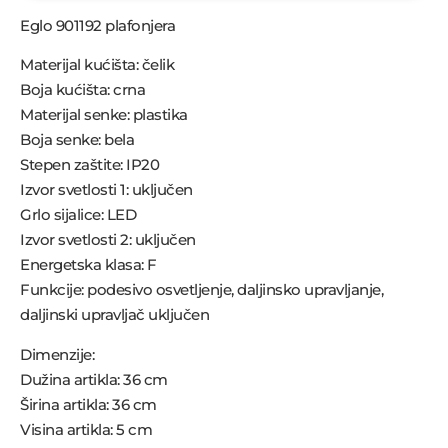
Eglo 901192 plafonjera
Materijal kućišta: čelik
Boja kućišta: crna
Materijal senke: plastika
Boja senke: bela
Stepen zaštite: IP20
Izvor svetlosti 1: uključen
Grlo sijalice: LED
Izvor svetlosti 2: uključen
Energetska klasa: F
Funkcije: podesivo osvetljenje, daljinsko upravljanje,
daljinski upravljač uključen
Dimenzije:
Dužina artikla: 36 cm
Širina artikla: 36 cm
Visina artikla: 5 cm