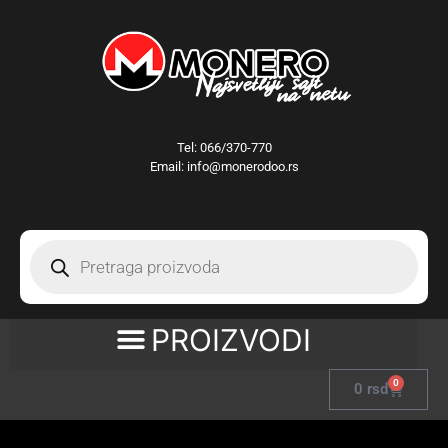
Tel:
066/370-770
Email: info@monerodoo.rs
0
0
rsd