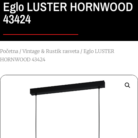
Eglo LUSTER HORNWOOD
43424
Početna
/
Vintage & Rustik rasveta
/ Eglo LUSTER
HORNWOOD 43424