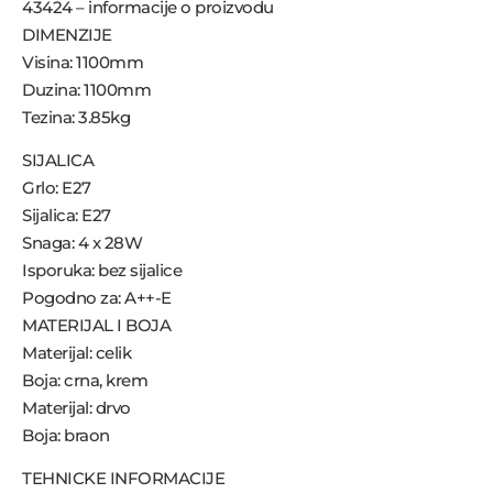
43424 – informacije o proizvodu
DIMENZIJE
Visina: 1100mm
Duzina: 1100mm
Tezina: 3.85kg
SIJALICA
Grlo: E27
Sijalica: E27
Snaga: 4 x 28W
Isporuka: bez sijalice
Pogodno za: A++-E
MATERIJAL I BOJA
Materijal: celik
Boja: crna, krem
Materijal: drvo
Boja: braon
TEHNICKE INFORMACIJE