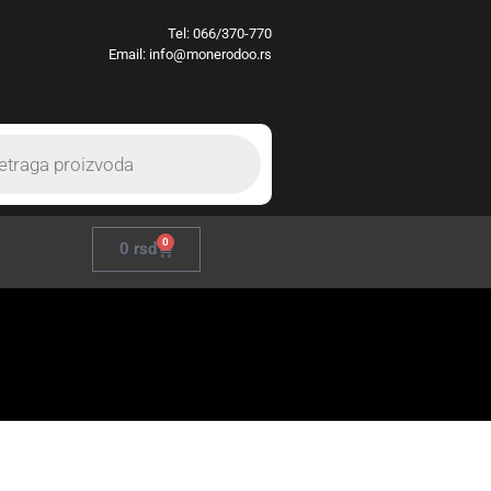
Tel:
066/370-770
Email: info@monerodoo.rs
0
0
rsd