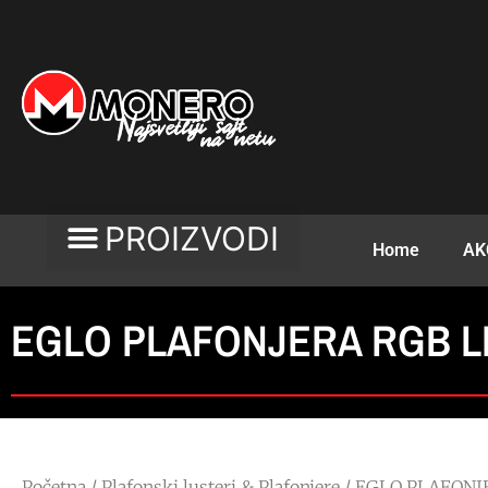
Home
AK
EGLO PLAFONJERA RGB LE
Početna
/
Plafonski lusteri & Plafonjere
/ EGLO PLAFONJ