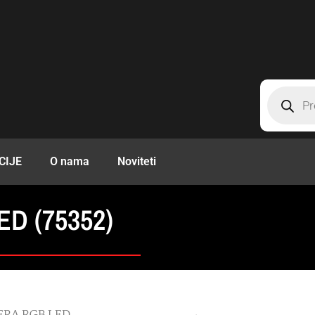
CIJE
O nama
Noviteti
D (75352)
ERA RGB LED