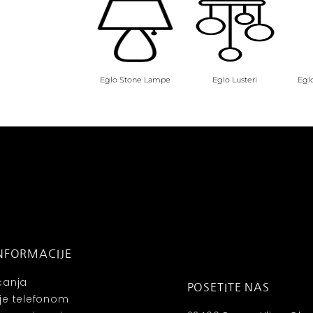
Eglo Stone Lampe
Eglo Lusteri
Egl
NFORMACIJE
ćanja
POSETITE NAS
je telefonom