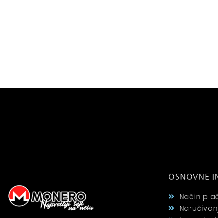
OSNOVNE I
Način pla
Naručivan