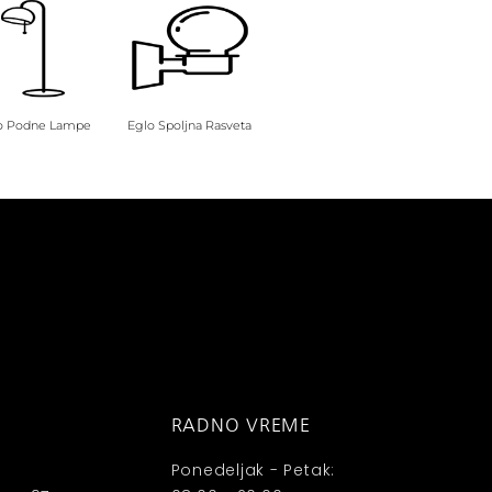
o Podne Lampe
Eglo Spoljna Rasveta
RADNO VREME
Ponedeljak - Petak: