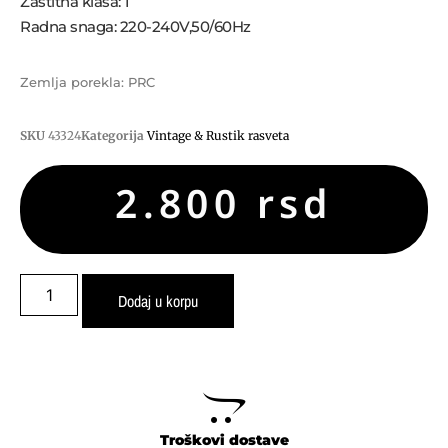
Zastitna klasa: 1
Radna snaga: 220-240V,50/60Hz
Zemlja porekla: PRC
SKU
43324
Kategorija
Vintage & Rustik rasveta
2.800
rsd
Dodaj u korpu
Troškovi dostave