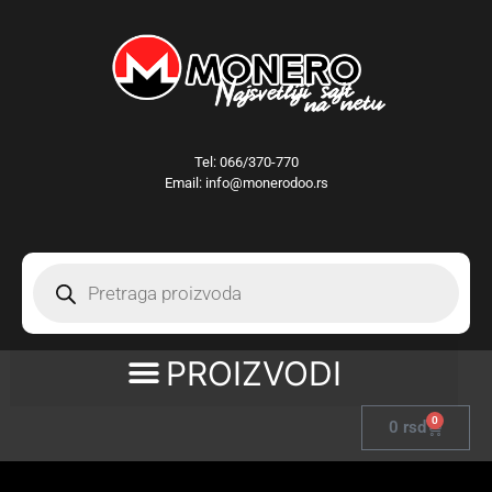
Tel:
066/370-770
Email: info@monerodoo.rs
0
0
rsd