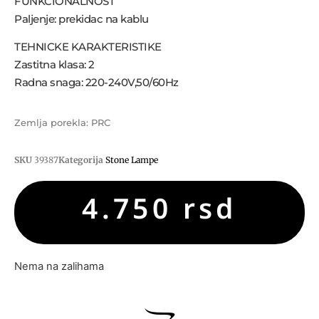
FUNKCIONALNOST
Paljenje: prekidac na kablu
TEHNICKE KARAKTERISTIKE
Zastitna klasa: 2
Radna snaga: 220-240V,50/60Hz
Zemlja porekla: PRC
SKU
39387
Kategorija
Stone Lampe
4.750
rsd
Nema na zalihama