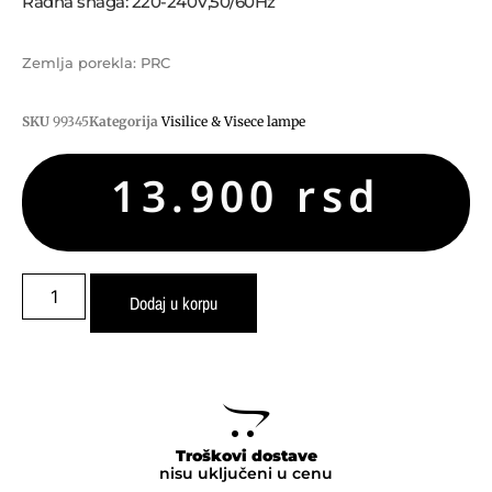
Radna snaga: 220-240V,50/60Hz
Zemlja porekla: PRC
SKU
99345
Kategorija
Visilice & Visece lampe
13.900
rsd
Dodaj u korpu
Troškovi dostave
nisu uključeni u cenu