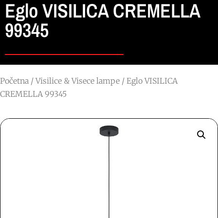
Eglo VISILICA CREMELLA
99345
Početna
/
Visilice & Visece lampe
/ Eglo VISILICA
CREMELLA 99345