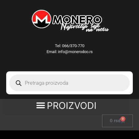
Tel:
066/370-770
Email: info@monerodoo.rs
0
0
rsd