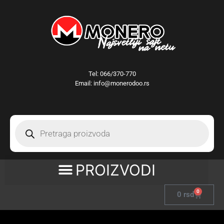
Tel:
066/370-770
Email: info@monerodoo.rs
0
0
rsd