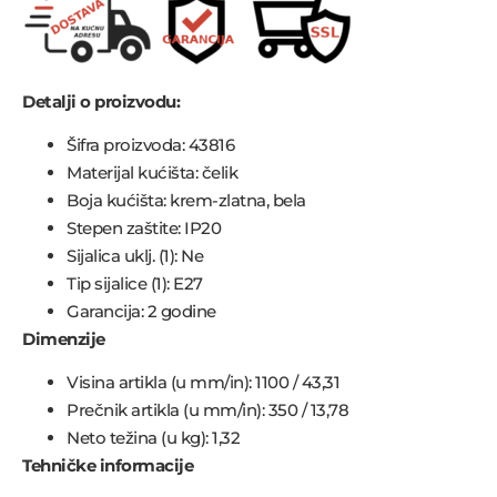
Detalji o proizvodu:
Šifra proizvoda: 43816
Materijal kućišta: čelik
Boja kućišta: krem-zlatna, bela
Stepen zaštite: IP20
Sijalica uklj. (1): Ne
Tip sijalice (1): E27
Garancija: 2 godine
Dimenzije
Visina artikla (u mm/in): 1100 / 43,31
Prečnik artikla (u mm/in): 350 / 13,78
Neto težina (u kg): 1,32
Tehničke informacije