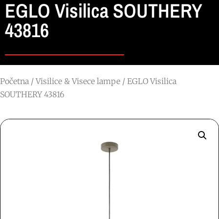
EGLO Visilica SOUTHERY
43816
Početna
/
Visilice & Visece lampe
/ EGLO Visilica
SOUTHERY 43816