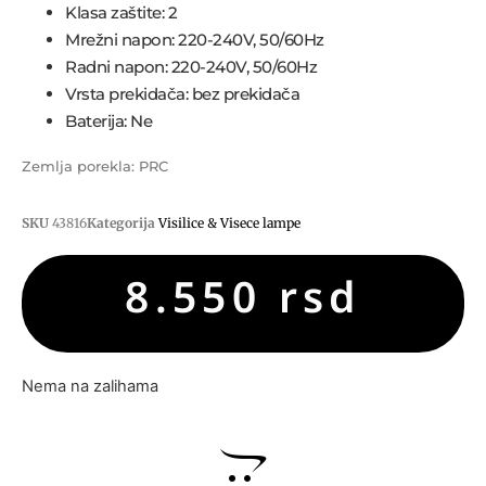
Klasa zaštite: 2
Mrežni napon: 220-240V, 50/60Hz
Radni napon: 220-240V, 50/60Hz
Vrsta prekidača: bez prekidača
Baterija: Ne
Zemlja porekla: PRC
SKU
43816
Kategorija
Visilice & Visece lampe
8.550
rsd
Nema na zalihama